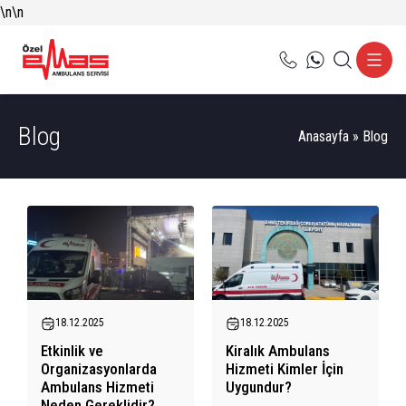
\n
\n
Blog
Anasayfa
»
Blog
18.12.2025
18.12.2025
Etkinlik ve
Kiralık Ambulans
Organizasyonlarda
Hizmeti Kimler İçin
Ambulans Hizmeti
Uygundur?
Neden Gereklidir?