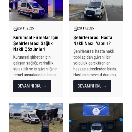
önemli bir ihtiyacı karşılar.
sürekli tıbbi takip gerektirir.
Bu yazıda, hasta nakil...
Bu nedenle şehirlerarası
hasta...
29.11.2025
29.11.2025
Kurumsal Firmalar İçin
Şehirlerarası Hasta
Şehirlerarası Sağlık
Nakli Nasıl Yapılır?
Nakli Çözümleri
Şehirlerarası hasta nakli,
Kurumsal şirketler için
tıbbi açıdan güvenli bir
çalışan sağlığı; verimlilik,
yolculuk gerektiren en
süreklilik ve iş güvenliğinin
hassas süreçlerden biridir.
temel unsurlarından biridir.
Hastanın mevcut durumu,
Özellikle ağır sanayi,
gideceği mesafe,
DEVAMINI OKU →
DEVAMINI OKU →
üretim tesisleri, lojistik
kullanılacak ekipman ve
merkezleri veya yüksek
sağlık ekibinin deneyimi,
personel yoğunluğuna
naklin başarısını doğrudan
sahip işletmelerde,
etkiler. Bu nedenle hasta
beklenmedik sağlık
nakli, sıradan bir taşıma...
problemleri hızlı ve
profesyonel bir müdahale
gerektirir....