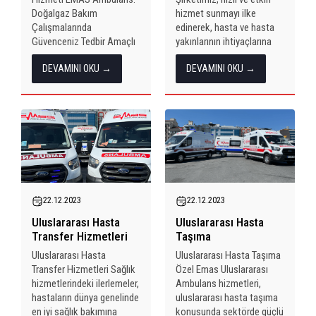
Doğalgaz Bakım
hizmet sunmayı ilke
Çalışmalarında
edinerek, hasta ve hasta
Güvenceniz Tedbir Amaçlı
yakınlarının ihtiyaçlarına
Ambulans Hizmeti Bir
özel çözümler geliştirme
DEVAMINI OKU →
DEVAMINI OKU →
bölgede yaşanan doğalgaz
konusunda kendisini
yenileme ve bakım
adamıştır. Hem personel
çalışmaları, yaşamsal
eğitimlerinde hem de
öneme sahip bir hizmettir.
gerekli donanımlarda
Bu tür çalışmalarda alınan
sürekli gelişim içinde
tedbirler, herhangi bir
bulunarak, sağlık
olası...
sektöründeki...
22.12.2023
22.12.2023
Uluslararası Hasta
Uluslararası Hasta
Transfer Hizmetleri
Taşıma
Uluslararası Hasta
Uluslararası Hasta Taşıma
Transfer Hizmetleri Sağlık
Özel Emas Uluslararası
hizmetlerindeki ilerlemeler,
Ambulans hizmetleri,
hastaların dünya genelinde
uluslararası hasta taşıma
en iyi sağlık bakımına
konusunda sektörde güçlü