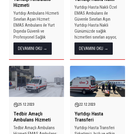
Hizmeti
Yurtdışı Hasta Nakli Özel
Yurtdışı Ambulans Hizmeti
EMAS Ambulans ile
Sınırları Aşan Hizmet:
Güvenle Sınırları Aşın
EMAS Ambulans ile Yurt
Yurtdışı Hasta Nakli
Dışında Güvenli ve
Günümüzde sağlık
Profesyonel Sağlık
hizmetleri sınırları aşıyor,
Hizmetleri Yurtdışı
hastalar farklı ülkelerde en
DEVAMINI OKU →
DEVAMINI OKU →
Ambulans Hizmeti Sağlık,
iyi tedaviyi ararken, sınıra
sınırları aşan bir konsept
yakın olmanın avantajını
haline gelmiş durumda.
kullanarak profesyonel bir
Özellikle Bulgaristan ve
hasta nakil hizmeti...
Romanya gibi komşu
ülkelerden gelen...
25.12.2023
22.12.2023
Tedbir Amaçlı
Yurtdışı Hasta
Ambulans Hizmeti
Transferi
Tedbir Amaçlı Ambulans
Yurtdışı Hasta Transferi
Hizmeti EMAS Ambulans:
Şirketimiz, hızlı ve etkin