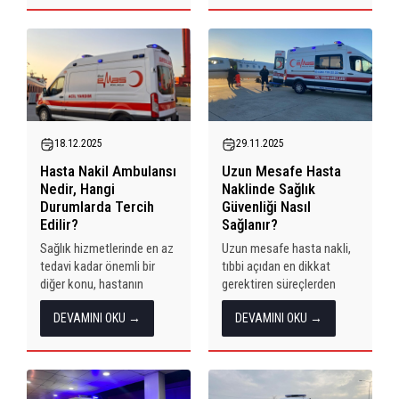
hasta nakil ambulansı
noktaya taşınması,
arasındaki farkların
yalnızca fiziksel bir
bilinmesi, doğru hizmetin
transfer değil; planlama,
doğru zamanda tercih
dikkat ve sağlık bilgisi
edilmesini sağlar. Bu...
gerektiren bir süreçtir. Bu
nedenle güvenlik ve...
18.12.2025
29.11.2025
Hasta Nakil Ambulansı
Uzun Mesafe Hasta
Nedir, Hangi
Naklinde Sağlık
Durumlarda Tercih
Güvenliği Nasıl
Edilir?
Sağlanır?
Sağlık hizmetlerinde en az
Uzun mesafe hasta nakli,
tedavi kadar önemli bir
tıbbi açıdan en dikkat
diğer konu, hastanın
gerektiren süreçlerden
güvenli ve kontrollü
biridir. Hastanın
DEVAMINI OKU →
DEVAMINI OKU →
şekilde taşınmasıdır.
kilometreler boyunca
Özellikle acil olmayan
ambulans içinde güvenli bir
ancak tıbbi destek
şekilde taşınması; doğru
gerektiren durumlarda,
ekipman, profesyonel
hasta nakil ambulansları
sağlık ekibi, planlama ve