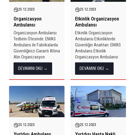
25.12.2023
25.12.2023
Organizasyon
Etkinlik Organizasyon
Ambulansı
Ambulansı
Organizasyon Ambulansı
Etkinlik Organizasyon
Tedbirin Ötesinde: EMAS
Ambulansı Etkinliklerde
Ambulans ile Fabrikalarda
Güvenliğin Anahtarı: EMAS
Güvenliğinizi Garanti Altına
Ambulans Etkinlik
Alın Organizasyon
Organizasyon Ambulansı
Ambulansı Günümüzde iş
Etkinlik organizasyonları,
DEVAMINI OKU →
DEVAMINI OKU →
sağlığı ve güvenliği,
katılımcıları bir araya
işletmelerin en önemli
getirirken, sağlık ve
önceliklerinden biri haline
güvenlik konularında
gelmiştir. Fabrika
önceden planlama
organizasyonları ve
yapmayı gerektiren
organize sanayi bölgeleri,
karmaşık süreçlerdir. Bu
çalışanların
tür organizasyonlarda acil
motivasyonunu artırmak...
durumlara hızlı ve etkili...
25.12.2023
25.12.2023
Yurtdışı Ambulans
Yurtdışı Hasta Nakli