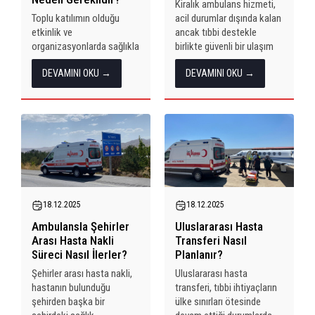
Kiralık ambulans hizmeti,
Toplu katılımın olduğu
acil durumlar dışında kalan
etkinlik ve
ancak tıbbi destekle
organizasyonlarda sağlıkla
birlikte güvenli bir ulaşım
ilgili ihtiyaçların önceden
ihtiyacı bulunan kişiler için
DEVAMINI OKU →
DEVAMINI OKU →
düşünülmesi, sürecin
sunulan planlı bir hizmettir.
sorunsuz ilerlemesi
Bu hizmet, hastanın sağlık
açısından önemlidir.
durumuna uygun koşullar
Konserler, spor
sağlanarak belirli bir süre
karşılaşmaları, festivaller,
veya belirli...
kurumsal etkinlikler ve
benzeri organizasyonlar;
farklı yaş gruplarından ve
sağlık durumlarından
birçok kişiyi bir araya...
18.12.2025
18.12.2025
Ambulansla Şehirler
Uluslararası Hasta
Arası Hasta Nakli
Transferi Nasıl
Süreci Nasıl İlerler?
Planlanır?
Şehirler arası hasta nakli,
Uluslararası hasta
hastanın bulunduğu
transferi, tıbbi ihtiyaçların
şehirden başka bir
ülke sınırları ötesinde